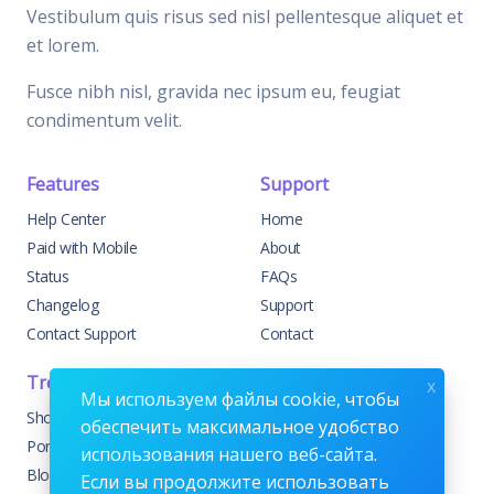
Vestibulum quis risus sed nisl pellentesque aliquet et
et lorem.
Fusce nibh nisl, gravida nec ipsum eu, feugiat
condimentum velit.
Features
Support
Help Center
Home
Paid with Mobile
About
Status
FAQs
Changelog
Support
Contact Support
Contact
Trending
Legal
x
Мы используем файлы cookie, чтобы
Shop
Knowledge Center
обеспечить максимальное удобство
Portfolio
Custom Development
использования нашего веб-сайта.
Blog
Sponsorships
Если вы продолжите использовать