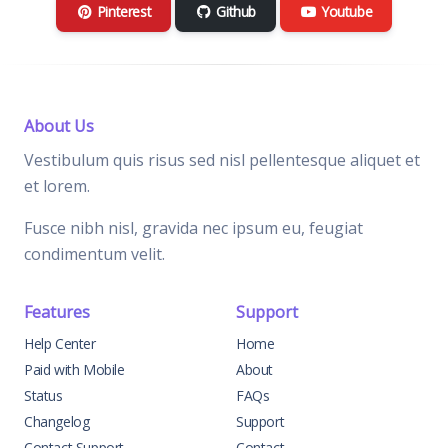
Pinterest
Github
Youtube
About Us
Vestibulum quis risus sed nisl pellentesque aliquet et
et lorem.
Fusce nibh nisl, gravida nec ipsum eu, feugiat
condimentum velit.
Features
Support
Help Center
Home
Paid with Mobile
About
Status
FAQs
Changelog
Support
Contact Support
Contact