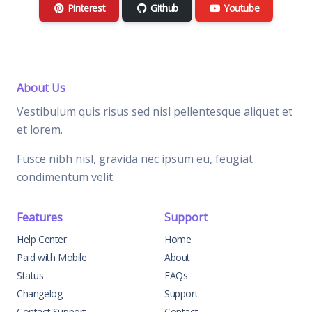
Pinterest
Github
Youtube
About Us
Vestibulum quis risus sed nisl pellentesque aliquet et
et lorem.
Fusce nibh nisl, gravida nec ipsum eu, feugiat
condimentum velit.
Features
Support
Help Center
Home
Paid with Mobile
About
Status
FAQs
Changelog
Support
Contact Support
Contact