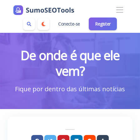
Conecte-se
Register
De onde é que ele
vem?
Fique por dentro das últimas notícias