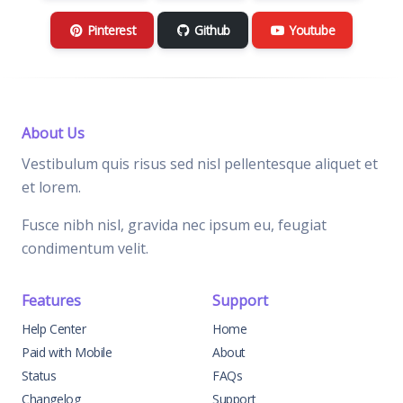
Pinterest
Github
Youtube
About Us
Vestibulum quis risus sed nisl pellentesque aliquet et
et lorem.
Fusce nibh nisl, gravida nec ipsum eu, feugiat
condimentum velit.
Features
Support
Help Center
Home
Paid with Mobile
About
Status
FAQs
Changelog
Support