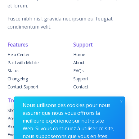
et lorem.
Fusce nibh nisl, gravida nec ipsum eu, feugiat
condimentum velit.
Features
Support
Help Center
Home
Paid with Mobile
About
Status
FAQs
Changelog
Support
Contact Support
Contact
Trending
Legal
x
Nous utilisons des cookies pour nous
Shop
Knowledge Center
assurer que nous vous offrons la
Portfolio
Custom Development
meilleure expérience sur notre site
Blog
Sponsorships
Web. Si vous continuez à utiliser ce site,
Events
Terms & Conditions
nous supposerons que vous en êtes