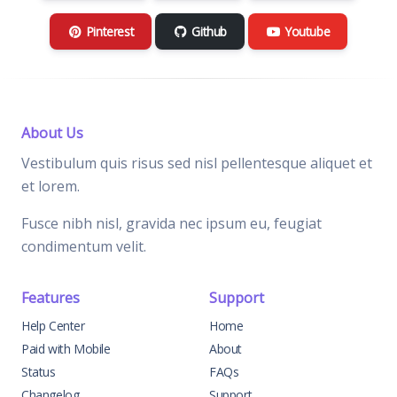
Pinterest
Github
Youtube
About Us
Vestibulum quis risus sed nisl pellentesque aliquet et
et lorem.
Fusce nibh nisl, gravida nec ipsum eu, feugiat
condimentum velit.
Features
Support
Help Center
Home
Paid with Mobile
About
Status
FAQs
Changelog
Support