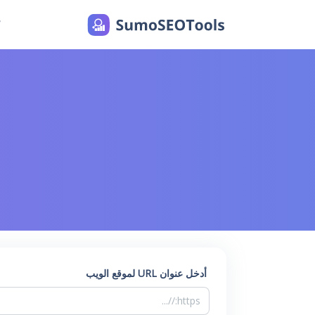
م
أدخل عنوان URL لموقع الويب